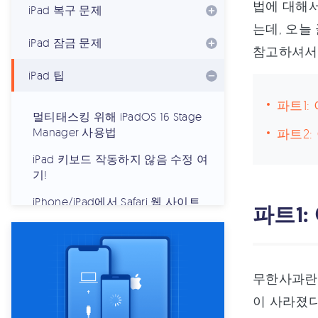
법에 대해서
iPad 복구 문제
는데, 오늘
iPad 잠금 문제
참고하셔서
iPad 팁
파트1:
멀티태스킹 위해 iPadOS 16 Stage
Manager 사용법
파트2
iPad 키보드 작동하지 않음 수정 여
기!
iPhone/iPad에서 Safari 웹 사이트
파트1:
차단
Apple ID없이 iPad 재설정
iPhone 및 iPad 2022에서 시간제한
무한사과란 
제거
이 사라졌다
dfu 초기화로 아이패드 속도 업그