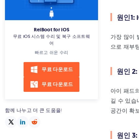
레이드
원인1:
아이패드 업데이트 준비중 무한 로
딩에 걸림
ReiBoot for iOS
아이 패드 공장 초기화 계정 삭제후
가장 많이 
무료 iOS 시스템 수리 및 복구 소프트웨
진행 가능한가?
어
으로 재부팅
빠르고 쉬운 수리
아이 패드 안 켜짐 구체적 현상 이
유 & 해결법
무료 다운로드
원인 2
데이터 손실 없이 아이패드 4013 오
류 해결
무료 다운로드
아이 패드의
길 수 있습
함께 나누고 더 큰 도움을!
공간이 확보
원인 3