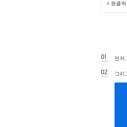
4.원클
먼저
그리