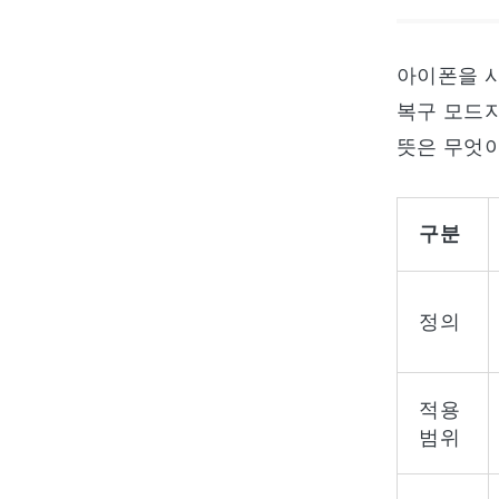
아이폰을 사
복구 모드지
뜻은 무엇이
구분
정의
적용
범위