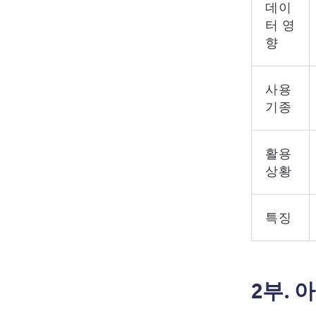
데이
터 영
향
사용
기종
활용
상황
특징
2부. 