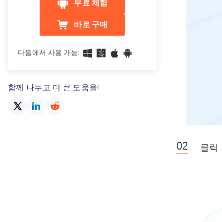
무료 체험
3utools다운로드 및 사용법 설명
바로 구매
아이폰 GPS 조작 어플 추천 모음
아이폰 안드로이드 인스타 메모 안
다음에서 사용 가능:
뜸 이유 및 해결
무료 아이 패드 아이폰 복구 프로그
함께 나누고 더 큰 도움을!
램 모음
중고 판매 전 간단하게 아이폰 강제
초기화
비밀번호 없이 아이폰 초기화 공장
클릭 
초기화
아이폰15 잠금화면 안꺼짐 및 안꺼
짐 문제
[최신] 아이폰 앱스토어 무한로딩
및 앱스토어 오류