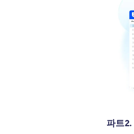
간단하고 쉽게 아이폰 화면 꺼짐 현
상
[2024 최신] 아이폰 gps 조작 컴퓨
터 없이 간단하게 진행 법
[2024 최신] 아이폰 공장초기화 아
이튠즈 없이 진행하기
아이폰’지불 방법 추가 안됨’오류,
어떻게 해결해야 하나요?
아이폰/아이패드 아이튠즈 연결 안
됨 및 인식오류 해결
아이폰 스팸 전화 차단 방법
아이폰16 카메라 오류
최신 아이폰 사파리 느림 해결법
파트2.
아이폰 16 패닉풀 해결