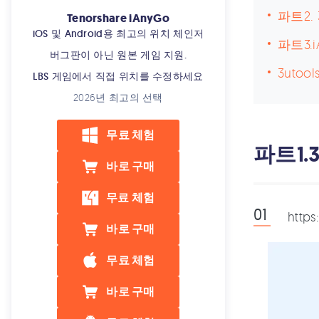
iPhone에서 프라이빗 브라우징 추
파트2.
적할 수 있습니까?
Tenorshare iAnyGo
iOS 및 Android용 최고의 위치 체인저
아이폰 저장 공간 정리
파트3.
버그판이 아닌 원본 게임 지원.
iPhone에서 노란색 점 제거
3utoo
LBS 게임에서 직접 위치를 수정하세요
iOS 업데이트 영구 정지시킴
2026년 최고의 선택
아이폰 개발자 모드 어떻게 활성화
무료 체험
합니까?
파트1.
바로 구매
터치 안되는 아이폰 백업
아이폰 시리제안 끄기 설정
무료 체험
htt
아이폰 스팸문자 확인 및 차단
바로 구매
아이폰 단축어로 누끼따기 사진 합
무료 체험
성
아이폰 통화 실패, 전화 끊김 문제
바로 구매
해결