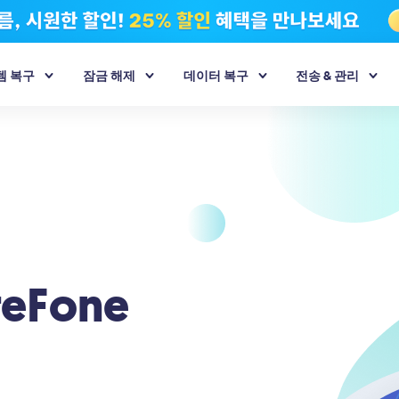
템 복구
잠금 해제
데이터 복구
전송 & 관리
해제기
- iPhone 데이터 복구
ReiBoot - Android 시스템 복구
iCareFone - 무료 iOS 백업 도구
iAnyGo - iOS/Android 위치 변경기
4uKey - 화면 잠금 해제기
UltData - Android 데
iCa
D/MDM/스크린 타
 데이터를 직접 복구하거나 iTunes &
A-B-C처럼 쉽게 Android 시스템 복구
무료로 iOS 백업, iDevice 및 iTunes 동기화
원클릭으로 탈옥 없이 GPS 위치 변경
Android 화면 암호 및 삼성 FRP 해제
루트 없이 Android 데
안
 백업에서 복구
iCareFone - KakaoTalk
iCa
Sales
잠금 해제기
- WhatsApp 데이터 복구
4DDiG Windows Boot Genius
4DDiG 중복 파일 삭제기
4uKey - iPhone 백업 잠금 해제기
4DDiG - Windows 데
iOS 기기 간 KakaoTalk 데이터 백업, 복원 및
An
h에서 활성화 잠금을
및 ios WhatsApp 데이터 복구
몇 분 만에 Windows 문제 복구
옮기기
컴퓨터에서 중복 파일 찾기 및 제거
쉽게 iTunes 백업 암호 해제
PC/노트북, USB 플래시
reFone
이상의 파일 유형 복구
iCareFone Transfer
4DDiG Partition Manager
iCa
 Mac 데이터 복구
Android와 iPhone 간에
간편하고 안전한 시스템 마이그레이션 도구
컴
호를 찾아 쉽게 내
률로 Mac에서 삭제된 파일을 100%
WhatsApp/WhatsApp 비즈니스 전송
츠
 복구
PDNob - MacOS용 PDF 편집기