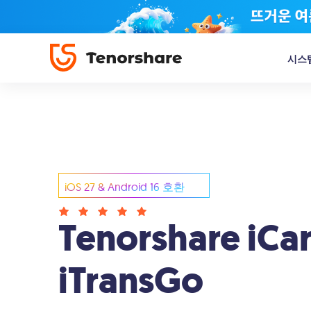
시스
ReiBoot - iOS 시스템 복구
4uKey - iPhone 화면 잠금 
UltData 
데이터 손실 없이 150 개 이상의 iOS 시스템
iPhone 화면 암호/Apple I
iPhone
문제 복구
임 암호 해제
iCloud
iOS 27 & Android 16 호환
Tunescare - iTunes 수리
4MeKey - iPhone 활성화 
UltData 
전문적으로 200 개 이상의 iTunes 동기화 오
iPhone/iPad/iPod touc
Android 
Tenorshare iCa
류 복구
빠르게 우회
4DDiG 파일 복구
4uKey - 암호 관리자
4DDiG -
iTransGo
손상된 사진/비디오 복구
iPhone/iPad에서 저장된 암
높은 성공
보내기
안전하게