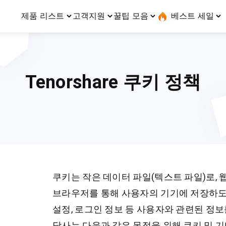
제품 리스트
고객지원
꿀팁 모음
베스트 세일
무료 프로모션
1+1 프로모션
및 전송
iOS 시스템 복구
토어 센터
위치 정보 변경
회사 소개
UltData-iPhone 데이터 복구
카테고리
고객 지원 
iOS 27
iOS 27
ndroid 시스템 복구
UltData-Android 데이터 복구
ndows 데이터 복구
UltData-WhatsApp 데이터 복구
Tenorshare 쿠키 정책
ac 데이터 복구
iPhone 데이터 복구
구
·포켓몬고 메타몽 잡는법
New
오 전송
·아이폰 GPS 조작
iOS 27 활용법
터로 옮기기
·iAnyGo 무료 체험
체험
진행 중
iPhone 사진
iCloud 데이터 복구
’으로 LINE, 사진, 연락처
동영상 보기
전송하세요!
꿀팁 모음
쿠키는 작은 데이터 파일(텍스트 파일)로,
실용적인 상세 가
브라우저를 통해 사용자의 기기에 저장하도
설정, 로그인 정보 등 사용자와 관련된 정
당사는 다음과 같은 목적을 위해 쿠키 및 기