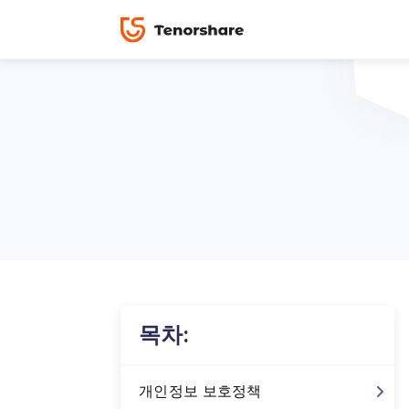
잠금 해제 및 복구
데이터 복구 
ReiBoot-
스
복구 솔루션
ReiBoot-A
4DDiG-Wi
PDF＆AI
4DDiG-M
·iOS 26 비교
·카카오톡 채팅 복
무료 프로모션
·복구 모드 설정
·iTunes 없이 비디
데이터 전송
·‘제한 무시’ 숨기기
·아이폰 음악 컴퓨
iCareFone
7일 무료 
암호 해제
iPhone 백업 및 전송 소프트웨어 ‘iCareFone
동영상 튜토리얼
등 20종 이상의 데이터를 빠르게 백업하고 
기타 도구
초보자도 쉽게 배우는 튜토리얼 영상
00
02
35
41
일
시
분
초
목차:
무료로 시작하기
개인정보 보호정책