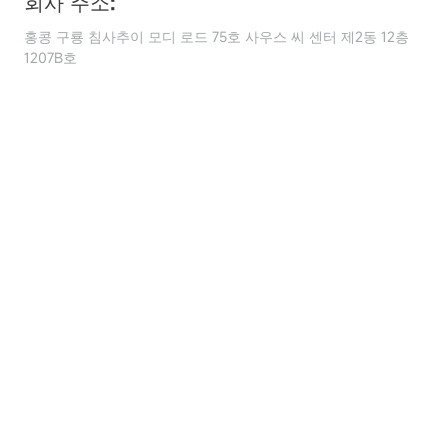
회사 주소:
홍콩 구룡 침사추이 모디 로드 75호 사우스 씨 센터 제2동 12층
1207B호