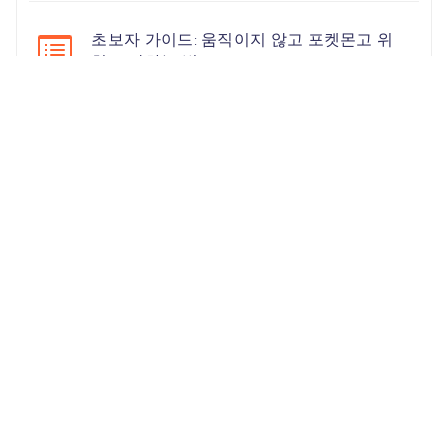
초보자 가이드: 움직이지 않고 포켓몬고 위
치 조작하는 법
인기 검색
Unlock iPhone
iPhone Backup
iPhone 17
iOS 26
iPhone 16
iPhone 15
iOS 17
iPhone 14
KakaoTalk Tips
iOS 16
change location
Android Recovery