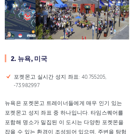
2. 뉴욕, 미국
포켓몬고 실시간 성지 좌표: 40.755205,
-73.982997
뉴욕은 포켓몬고 트레이너들에게 매우 인기 있는
포켓몬고 성지 좌표 중 하나입니다. 타임스퀘어를
포함해 명소가 밀집된 이 도시는 다양한 포켓몬을
잡을 수 있는 환경이 조성되어 있으며, 주변을 탐험