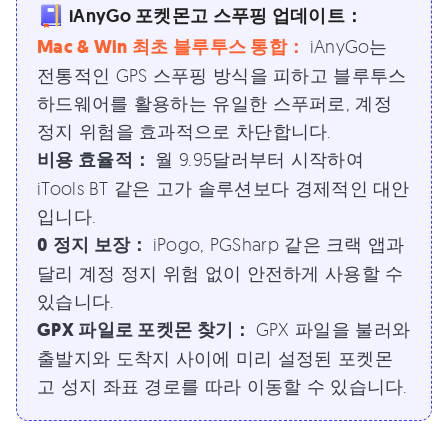
iAnyGo 포켓몬고 스푸핑 업데이트：
Mac & Win 최초 블루투스 통합：
iAnyGo는
전통적인 GPS 스푸핑 방식을 피하고 블루투스
하드웨어를 활용하는 유일한 스푸퍼로, 계정
정지 위험을 효과적으로 차단합니다.
비용 효율적：
월 9.95달러부터 시작하여
iTools BT 같은 고가 솔루션보다 경제적인 대안
입니다.
0 정지 보장：
iPogo, PGSharp 같은 크랙 앱과
달리 계정 정지 위험 없이 안전하게 사용할 수
있습니다.
GPX 파일로 포켓몬 찾기：
GPX 파일을 불러와
출발지와 도착지 사이에 미리 설정된 포켓몬
고 성지 좌표 경로를 따라 이동할 수 있습니다.