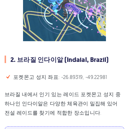
2. 브라질 인다이알 (Indaial, Brazil)
포켓몬고 성지 좌표: -26.89319, -49.22981
브라질 내에서 인기 있는 레이드 포켓몬고 성지 중
하나인 인다이알은 다양한 체육관이 밀집해 있어
전설 레이드를 찾기에 적합한 장소입니다.