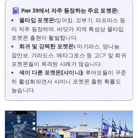
Pier 39에서 자주 등장하는 주요 포켓몬:
물타입 포켓몬:
잉어킹, 꼬부기, 라프라스 등
이 자주 등장하며, 바닷가 지역 특성상 물타입
포켓몬 출현이 활발합니다.
희귀 및 강력한 포켓몬:
마기라스, 망나뇽,
잠만보, 갸라도스, 메타그로스 등 고CP 및 희귀
포켓몬들이 목격된 사례가 많습니다.
색이 다른 포켓몬(샤이니):
루어모듈이 꾸준
히 활성화되면서 샤이니 포켓몬 출현 확률도
높습니다.