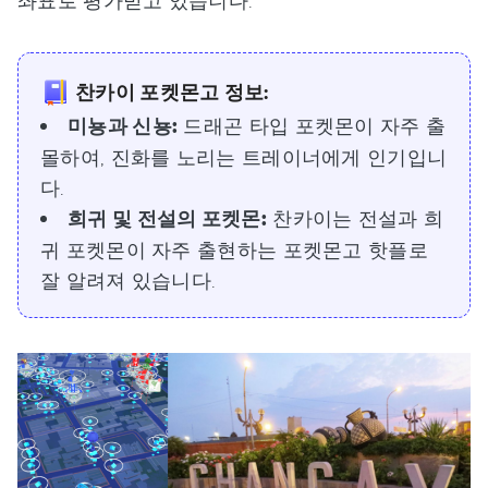
좌표로 평가받고 있습니다.
찬카이 포켓몬고 정보:
미뇽과 신뇽:
드래곤 타입 포켓몬이 자주 출
몰하여, 진화를 노리는 트레이너에게 인기입니
다.
희귀 및 전설의 포켓몬:
찬카이는 전설과 희
귀 포켓몬이 자주 출현하는 포켓몬고 핫플로
잘 알려져 있습니다.