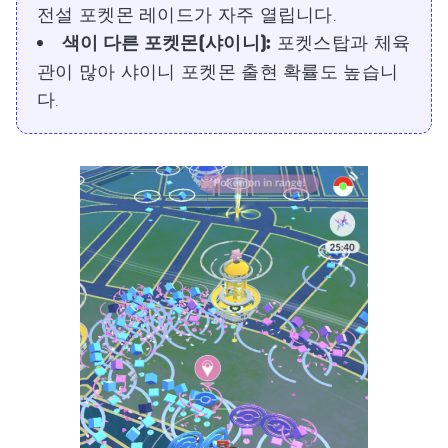
전설 포켓몬 레이드가 자주 열립니다.
색이 다른 포켓몬(샤이니):
포켓스탑과 체육
관이 많아 샤이니 포켓몬 출현 확률도 높습니
다.