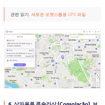
관련 읽기:
새로운 포켓스톱용 GPX 파일
6. 상파울루 콘솔라상 (Consolação), 브