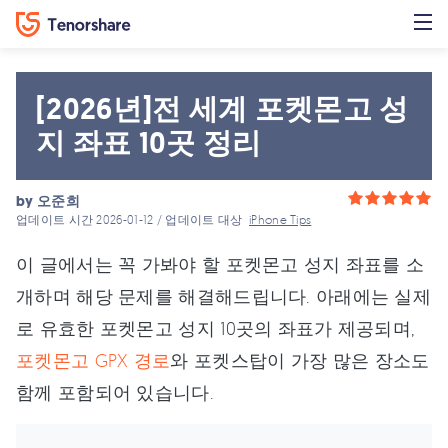
[2026년]전 세계 포켓몬고 성
지 좌표 10곳 정리
by
오준희
업데이트 시간 2026-01-12 / 업데이트 대상
iPhone Tips
이 글에서는 꼭 가봐야 할 포켓몬고 성지 좌표를 소
개하며 해당 문제를 해결해드립니다. 아래에는 실제
로 유효한 포켓몬고 성지 10곳의 좌표가 제공되며,
포켓몬고 GPX 경로
와 포켓스탑이 가장 많은 장소도
함께 포함되어 있습니다.