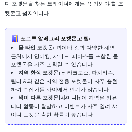
다 포켓몬을 찾는 트레이너에게는 꼭 가봐야 할
포
켓몬고 성지
입니다.
포르투 알레그리 포켓몬고 팁:
물 타입 포켓몬:
과이바 강과 다양한 해변
근처에서 잉어킹, 샤미드, 피바스를 포함한 물
포켓몬을 자주 포획할 수 있습니다.
지역 한정 포켓몬:
헤라크로스, 파치리수,
릴리요와 같은 지역 전용 포켓몬이 자주 출현
하여 수집가들 사이에서 인기가 많습니다.
색이 다른 포켓몬(샤이니):
이 지역은 커뮤
니티 활동이 활발하고 이벤트가 자주 열려 샤
이니 포켓몬 출현 확률이 높습니다.