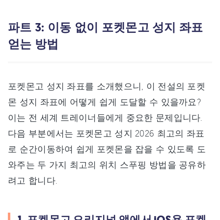
파트 3: 이동 없이 포켓몬고 성지 좌표
얻는 방법
포켓몬고 성지 좌표를 소개했으니, 이 전설의 포켓
몬 성지 좌표에 어떻게 쉽게 도달할 수 있을까요?
이는 전 세계 트레이너들에게 중요한 문제입니다.
다음 부분에서는 포켓몬고 성지 2026 최고의 좌표
로 순간이동하여 쉽게 포켓몬을 잡을 수 있도록 도
와주는 두 가지 최고의 위치 스푸핑 방법을 공유하
려고 합니다.
1. 포켓몬고 오리지널 앱에서 iOS용 포켓