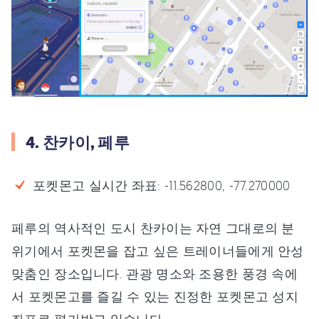
4. 찬카이, 페루
포켓몬고 실시간 좌표: -11.562800, -77.270000
페루의 역사적인 도시 찬카이는 자연 그대로의 분
위기에서 포켓몬을 잡고 싶은 트레이너들에게 안성
맞춤인 장소입니다. 관광 명소와 조용한 풍경 속에
서 포켓몬고를 즐길 수 있는 진정한 포켓몬고 성지