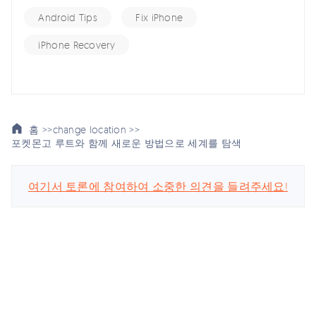
Android Tips
Fix iPhone
iPhone Recovery
홈 >>
change location >>
포켓몬고 루트와 함께 새로운 방법으로 세계를 탐색
여기서 토론에 참여하여 소중한 의견을 들려주세요!
스마트폰 관련