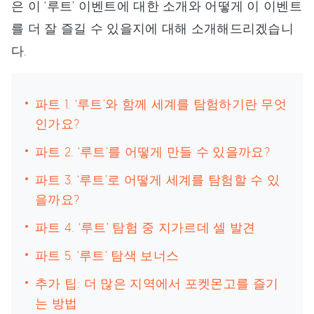
은 이 ‘루트’ 이벤트에 대한 소개와 어떻게 이 이벤트
를 더 잘 즐길 수 있을지에 대해 소개해드리겠습니
다.
파트 1. ‘루트’와 함께 세계를 탐험하기란 무엇
인가요?
파트 2. ‘루트’를 어떻게 만들 수 있을까요?
파트 3. ‘루트’로 어떻게 세계를 탐험할 수 있
을까요?
파트 4. ‘루트’ 탐험 중 지가르데 셀 발견
파트 5. ‘루트’ 탐색 보너스
추가 팁: 더 많은 지역에서 포켓몬고를 즐기
는 방법