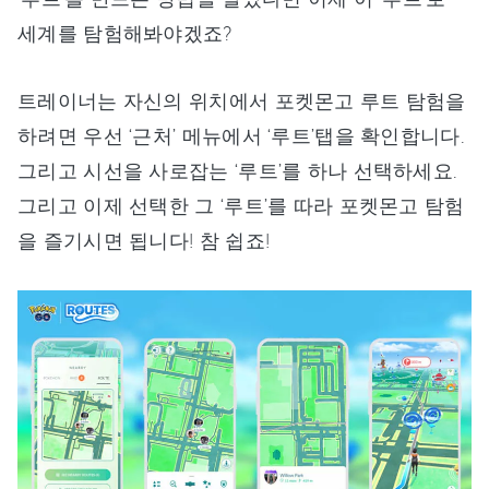
세계를 탐험해봐야겠죠?
트레이너는 자신의 위치에서 포켓몬고 루트 탐험을
하려면 우선 ‘근처’ 메뉴에서 ‘루트’탭을 확인합니다.
그리고 시선을 사로잡는 ‘루트’를 하나 선택하세요.
그리고 이제 선택한 그 ‘루트’를 따라 포켓몬고 탐험
을 즐기시면 됩니다! 참 쉽죠!