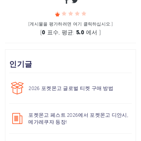
(게시물을 평가하려면 여기 클릭하십시오.)
(
0
표수, 평균:
5.0
에서 )
인기글
2026 포켓몬고 글로벌 티켓 구매 방법
포켓몬고 페스트 2026에서 포켓몬고 디안시,
메가레쿠쟈 등장!