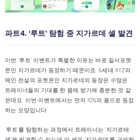
파트4. ‘루트’ 탐험 중 지가르데 셀 발견
이번 ‘루트’ 이벤트가 특별한 이유는 바로 질서포켓
몬인 지가르데가 등장하기 때문이죠. 6세대 XYZ의
메인 전설의 포켓몬인 지가르데의 등장은 수많은
트레이너들의 기대를 한 몸에 받기에 충분한 것 같
은데요. 이번 이벤트에서는 먼저 10%의 폼으로 등장
하는 모양입니다.
‘루트’를 탐험하는 과정에서 트레이너는 ‘지가르테
셀’을 발견할 수 있는데 이 셀은 ‘지가르데’를 구성하