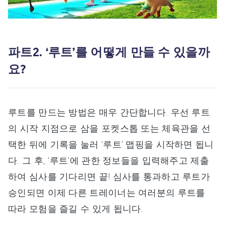
파트2. ‘루트’를 어떻게 만들 수 있을까
요?
루트를 만드는 방법은 매우 간단합니다. 우선 루트
의 시작 지점으로 삼을 포켓스톱 또는 체육관을 선
택한 뒤에 기록을 눌러 ‘루트’ 맵핑을 시작하면 됩니
다. 그 후, ‘루트’에 관한 정보들을 입력해주고 제출
하여 심사를 기다리면 끝! 심사를 통과하고 루트가
승인되면 이제 다른 트레이너는 여러분의 루트를
따라 모험을 즐길 수 있게 됩니다.