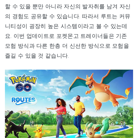
할 수 있을 뿐만 아니라 자신의 발자취를 남겨 자신
의 경험도 공유할 수 있습니다. 따라서 루트는 커뮤
니티성이 굉장히 높은 시스템이라고 볼 수 있는데
요. 이번 업데이트로 포켓몬고 트레이너들은 기존
모험 방식과 다른 한층 더 신선한 방식으로 모험을
즐길 수 있을 것 같습니다.