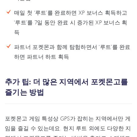
매일 첫 ‘루트’를 완료하면 XP 보너스 획득하고
‘루트’를 7일 동안 완료 시 증가된 XP 보너스 획
득
파트너 포켓몬과 함께 탐험하면서 ‘루트’를 완료
하면 파트너 하트 획득
추가 팁: 더 많은 지역에서 포켓몬고를
즐기는 방법
포켓몬고 게임 특성상 GPS가 잡히는 지역에서만 게
임을 즐길 수 있는데요. 현지 루트 외에도 다양한 지