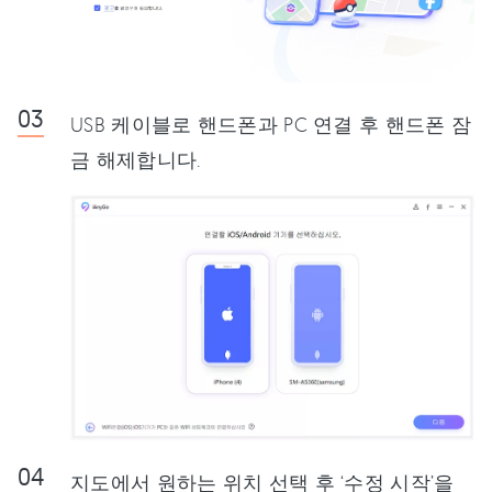
USB 케이블로 핸드폰과 PC 연결 후 핸드폰 잠
금 해제합니다.
지도에서 원하는 위치 선택 후 ‘수정 시작’을