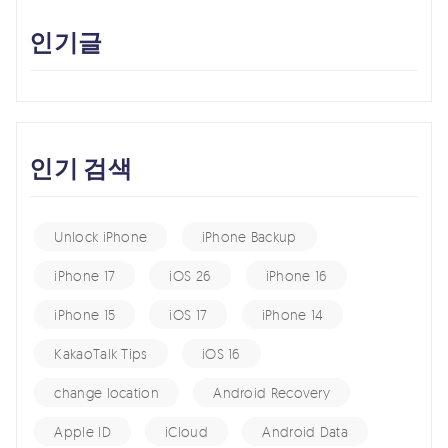
인기글
인기 검색
Unlock iPhone
iPhone Backup
iPhone 17
iOS 26
iPhone 16
iPhone 15
iOS 17
iPhone 14
KakaoTalk Tips
iOS 16
change location
Android Recovery
Apple ID
iCloud
Android Data