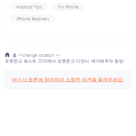
Android Tips
Fix iPhone
iPhone Recovery
홈 >>
change location >>
포켓몬고 페스트 2026에서 포켓몬고 디안시, 메가레쿠쟈 등장!
여기서 토론에 참여하여 소중한 의견을 들려주세요!
스마트폰 관련