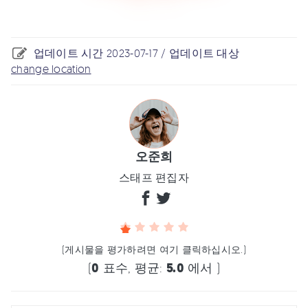
업데이트 시간 2023-07-17 / 업데이트 대상
change location
오준희
스태프 편집자
(게시물을 평가하려면 여기 클릭하십시오.)
(
0
표수, 평균:
5.0
에서 )