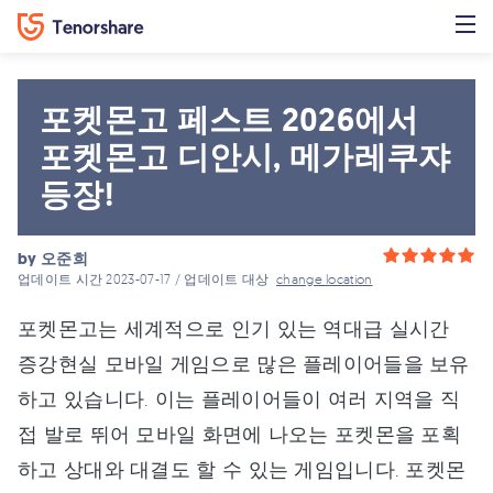
포켓몬고 페스트 2026에서
포켓몬고 디안시, 메가레쿠쟈
등장!
by
오준희
업데이트 시간 2023-07-17 / 업데이트 대상
change location
포켓몬고는 세계적으로 인기 있는 역대급 실시간
증강현실 모바일 게임으로 많은 플레이어들을 보유
하고 있습니다. 이는 플레이어들이 여러 지역을 직
접 발로 뛰어 모바일 화면에 나오는 포켓몬을 포획
하고 상대와 대결도 할 수 있는 게임입니다. 포켓몬