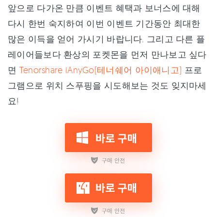
앞으로 다가온 만큼 이벤트 혜택과 보너스에 대해
다시 한번 숙지하여 이번 이벤트 기간동안 최대한
많은 이득을 얻어 가시기 바랍니다. 그리고 다른 플
레이어들보다 환상의 포켓몬을 먼저 만나보고 싶다
면
Tenorshare iAnyGo(테너쉐어 아이애니고)
프로
그램으로 위치 스푸핑을 시도해보는 것도 잊지마세
요!