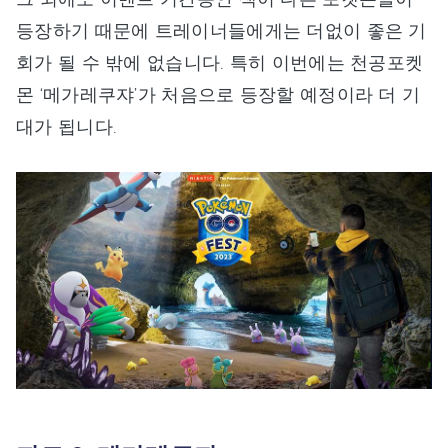
등장하기 때문에 트레이너들에게는 더없이 좋은 기
회가 될 수 밖에 없습니다. 특히 이번에는 천공포켓
몬 ‘메가레쿠쟈’가 처음으로 등장할 예정이라 더 기
대가 됩니다.