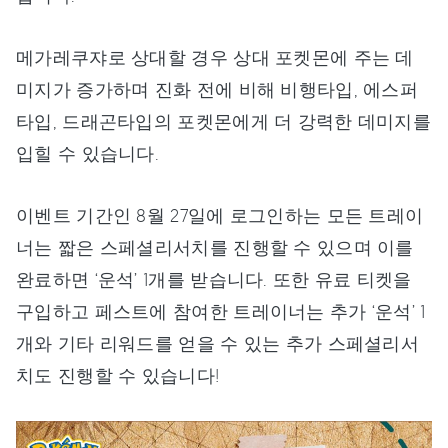
메가레쿠쟈로 상대할 경우 상대 포켓몬에 주는 데
미지가 증가하며 진화 전에 비해 비행타입, 에스퍼
타입, 드래곤타입의 포켓몬에게 더 강력한 데미지를
입힐 수 있습니다.
이벤트 기간인 8월 27일에 로그인하는 모든 트레이
너는 짧은 스페셜리서치를 진행할 수 있으며 이를
완료하면 ‘운석’ 1개를 받습니다. 또한 유료 티켓을
구입하고 페스트에 참여한 트레이너는 추가 ‘운석’ 1
개와 기타 리워드를 얻을 수 있는 추가 스페셜리서
치도 진행할 수 있습니다!