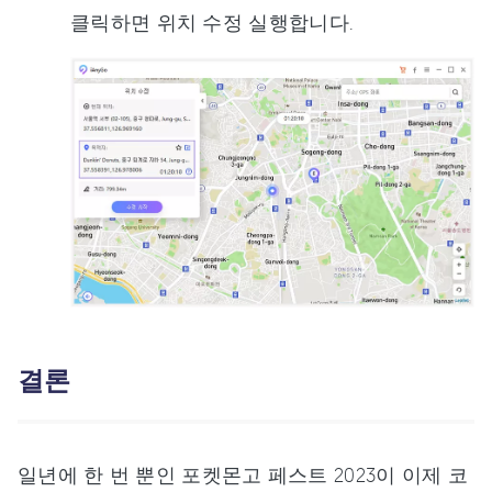
클릭하면 위치 수정 실행합니다.
결론
일년에 한 번 뿐인 포켓몬고 페스트 2023이 이제 코