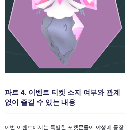
파트 4. 이벤트 티켓 소지 여부와 관계
없이 즐길 수 있는 내용
이번 이벤트에서는 특별한 포켓몬들이 야생에 등장