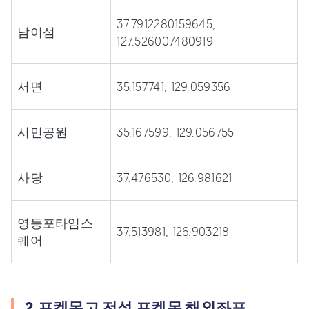
37.7912280159645,
남이섬
127.526007480919
서면
35.157741, 129.059356
시민공원
35.167599, 129.056755
사당
37.476530, 126.981621
영등포타임스
37.513981, 126.903218
퀘어
2.포켓몬고 전설 포켓몬 해외좌표