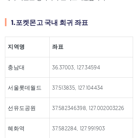
1.포켓몬고 국내 희귀 좌표
지역명
좌표
충남대
36.37003, 127.34594
서울롯데월드
37.513835, 127.104434
선유도공원
37.582346398, 127.002003226
혜화역
37.582284, 127.991903