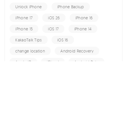
Unlock iPhone
iPhone Backup
iPhone 17
iOS 26
iPhone 16
iPhone 15
iOS 17
iPhone 14
KakaoTalk Tips
iOS 16
change location
Android Recovery
Apple ID
iCloud
Android Data
Android Tips
Fix iPhone
iPhone Recovery
홈 >>
change location >>
2026년 최신 포켓몬고 희귀 포켓몬 좌표 모음집