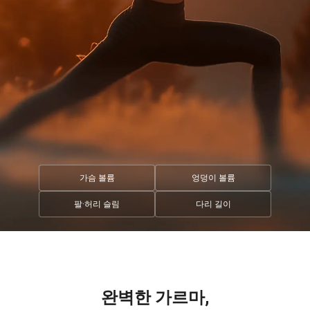
가슴 볼륨
엉덩이 볼륨
팔·허리 슬림
다리 길이
완벽한 가르마,