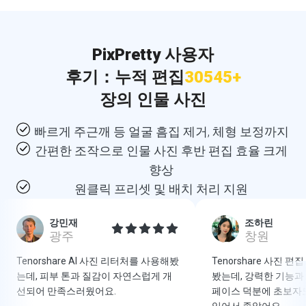
PixPretty 사용자
후기：
누적 편집
30545+
장의 인물 사진
빠르게 주근깨 등 얼굴 흠집 제거, 체형 보정까지
간편한 조작으로 인물 사진 후반 편집 효율 크게
향상
원클릭 프리셋 및 배치 처리 지원
강민재
조하린
광주
창원
Tenorshare AI 사진 리터처를 사용해봤
Tenorshare 사진 
는데, 피부 톤과 질감이 자연스럽게 개
봤는데, 강력한 기능과
선되어 만족스러웠어요.
페이스 덕분에 초보자도
있어서 좋았어요.