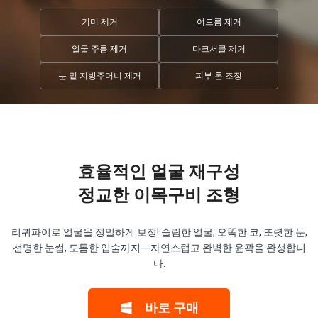
기미 제거
여드름 제거
얼굴 주름 제거
다크서클 제거
눈 밑 지방주머니 제거
피부 톤 조정
효율적인 얼굴 재구성
정교한 이목구비 조형
리퀴파이로 얼굴을 정밀하게 보정! 슬림한 얼굴, 오똑한 코, 또렷한 눈,
선명한 눈썹, 도톰한 입술까지―자연스럽고 완벽한 윤곽을 완성합니
다.
바로 구매