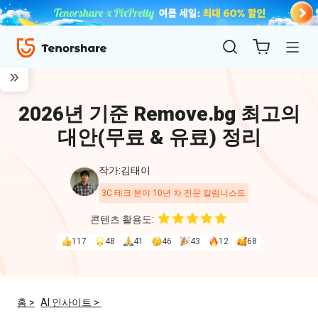
2026년 기준 Remove.bg 최고의
대안(무료 & 유료) 정리
작가:김태이
3C 테크 분야 10년 차 전문 칼럼니스트
ReiBoot
콘텐츠 활용도:
for iOS
117
48
41
46
43
12
68
4uKey
for
홈 >
AI 인사이트 >
iOS