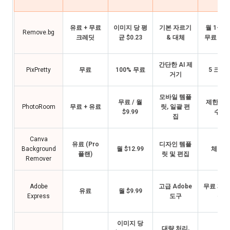
유료 + 무료
이미지 당 평
기본 자르기
월 1-2
Remove.bg
크레딧
균 $0.23
& 대체
무료 크
간단한 AI 제
PixPretty
무료
100% 무료
5 크레
거기
모바일 템플
무료 / 월
제한된 H
PhotoRoom
무료 + 유료
릿, 일괄 편
$9.99
수출
집
Canva
유료 (Pro
디자인 템플
Background
월 $12.99
체험만
플랜)
릿 및 편집
Remover
Adobe
고급 Adobe
무료 제한
유료
월 $9.99
Express
도구
음
이미지 당
대량 처리,