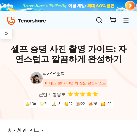
셀프 증명 사진 촬영 가이드: 자
연스럽고 깔끔하게 완성하기
작가:오준희
3C 테크 분야 10년 차 전문 칼럼니스트
ReiBoot
콘텐츠 활용도:
for iOS
130
21
15
37
22
28
100
4uKey
for
홈 >
AI 인사이트 >
iOS