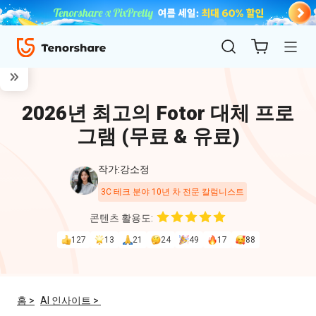
2026년 최고의 Fotor 대체 프로
그램 (무료 & 유료)
작가:강소정
3C 테크 분야 10년 차 전문 칼럼니스트
ReiBoot
콘텐츠 활용도:
for iOS
127
13
21
24
49
17
88
4uKey
for
홈 >
AI 인사이트 >
iOS