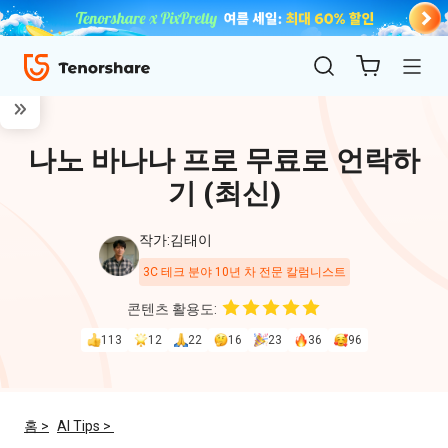
나노 바나나 프로 무료로 언락하
기 (최신)
작가:김태이
3C 테크 분야 10년 차 전문 칼럼니스트
ReiBoot
콘텐츠 활용도:
for iOS
113
12
22
16
23
36
96
4uKey
for
홈 >
AI Tips >
iOS