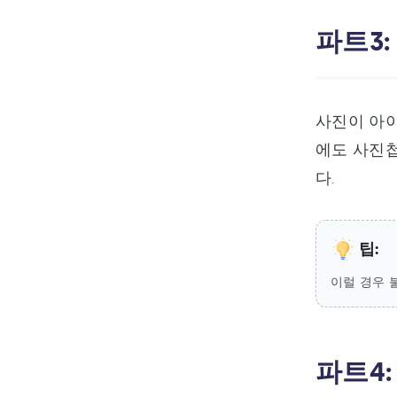
파트3
사진이 아이
에도 사진
다.
팁:
이럴 경우 
파트4