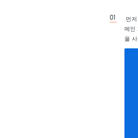
.먼저
메인 
을 