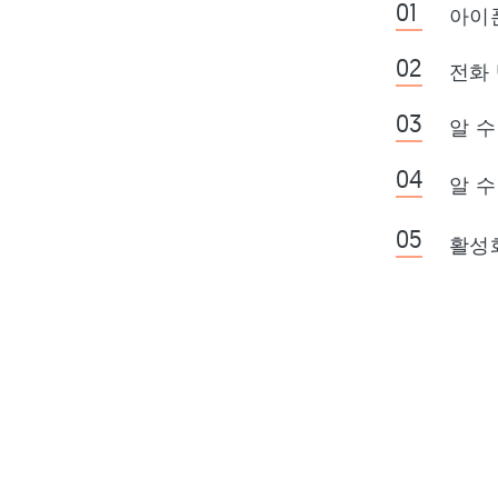
아이폰
및 앱스토어 오류
간단하고 쉽게 아이폰 화면 꺼짐 현
전화 
상
알 수
[2024 최신] 아이폰 gps 조작 컴퓨
터 없이 간단하게 진행 법
알 수
[2024 최신] 아이폰 공장초기화 아
이튠즈 없이 진행하기
활성
아이폰’지불 방법 추가 안됨’오류,
어떻게 해결해야 하나요?
아이폰/아이패드 아이튠즈 연결 안
됨 및 인식오류 해결
아이폰 스팸 전화 차단 방법
아이폰16 카메라 오류
최신 아이폰 사파리 느림 해결법