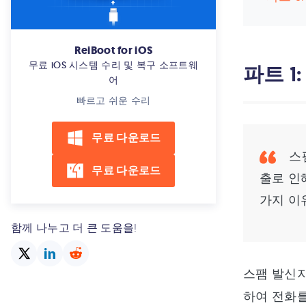
iPhone과 iPad 동기화하
iPhone에서 프라이빗 브라우징 추
적할 수 있습니까?
ReiBoot for iOS
무료 iOS 시스템 수리 및 복구 소프트웨
파트 1
아이폰 저장 공간 정리
어
iPhone에서 노란색 점 제거
빠르고 쉬운 수리
iOS 업데이트 영구 정지시킴
무료 다운로드
아이폰 개발자 모드 어떻게 활성화
스팸
합니까?
무료 다운로드
출로 인
터치 안되는 아이폰 백업
가지 이
아이폰 시리제안 끄기 설정
함께 나누고 더 큰 도움을!
아이폰 스팸문자 확인 및 차단
아이폰 단축어로 누끼따기 사진 합
스팸 발신
성
하여 전화를