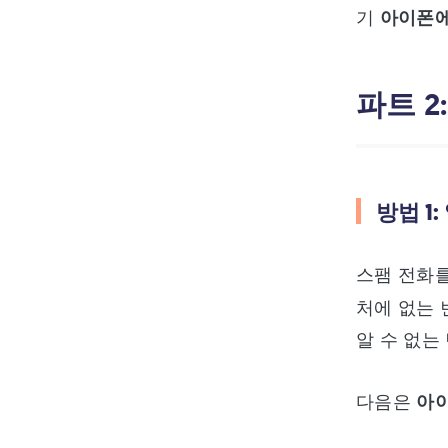
아이폰 통화 실패, 전화 끊김 문제
기
아이폰에
해결
3utools다운로드 및 사용법 설명
파트 
아이폰 GPS 조작 어플 추천 모음
아이폰 안드로이드 인스타 메모 안
뜸 이유 및 해결
무료 아이 패드 아이폰 복구 프로그
방법 1
램 모음
중고 판매 전 간단하게 아이폰 강제
스팸 전화를
초기화
처에 없는 
비밀번호 없이 아이폰 초기화 공장
알 수 없는
초기화
아이폰15 잠금화면 안꺼짐 및 안꺼
다음은
아이
짐 문제
[최신] 아이폰 앱스토어 무한로딩