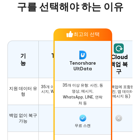
구를 선택해야 하는 이유
최고의 선택
기
Tenorshare
iCloud
능
UltData
Tenorshare
백업 복
UltData
구
35개 이상 유형: 사진, 동
35개 이상 유형: 사진, 동영상, 메
iCloud 백업에 포함된 데
지원 데이터 유
영상, 메시지,
시지, WhatsApp, LINE, 연락처
이터 (사진, 앱 데이터, 설
형
등
정, 메시지 등)
WhatsApp, LINE, 연락
처 등
백업 없이 복구
가능
무료 스캔