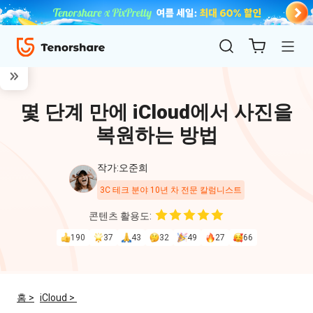
몇 단계 만에 iCloud에서 사진을
복원하는 방법
작가:오준희
3C 테크 분야 10년 차 전문 칼럼니스트
ReiBoot
콘텐츠 활용도:
for iOS
190
37
43
32
49
27
66
4uKey
for
홈 >
iCloud >
iOS