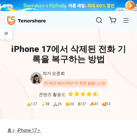
iPhone 17에서 삭제된 전화 기
록을 복구하는 방법
작가:오준희
3C 테크 분야 10년 차 전문 칼럼니스트
ReiBoot
콘텐츠 활용도:
for iOS
127
38
26
20
37
41
53
4uKey
for
홈 >
iPhone 17 >
iOS