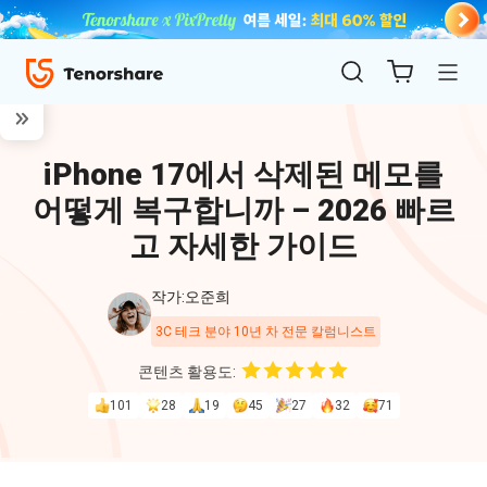
iPhone 17에서 삭제된 메모를
어떻게 복구합니까 – 2026 빠르
고 자세한 가이드
작가:오준희
ReiBoot
3C 테크 분야 10년 차 전문 칼럼니스트
for iOS
콘텐츠 활용도:
101
28
19
45
27
32
71
4uKey
for
iOS