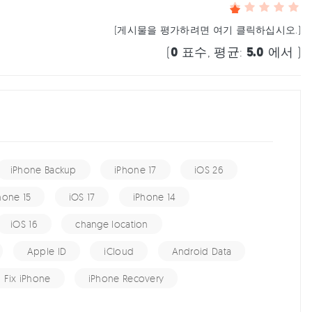
(게시물을 평가하려면 여기 클릭하십시오.)
(
0
표수, 평균:
5.0
에서 )
iPhone Backup
iPhone 17
iOS 26
hone 15
iOS 17
iPhone 14
iOS 16
change location
Apple ID
iCloud
Android Data
Fix iPhone
iPhone Recovery