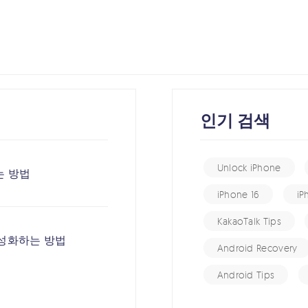
인기 검색
Unlock iPhone
는 방법
iPhone 16
iP
KakaoTalk Tips
활성화하는 방법
Android Recovery
Android Tips