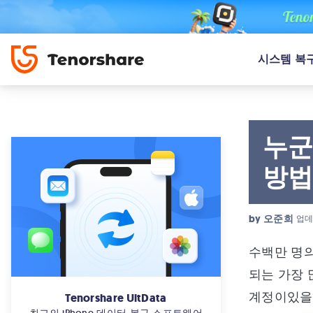
시스템 복
누군
방
by
오준희
업데
수백만 명의
되는 가장 
계정이있을
Tenorshare UltData