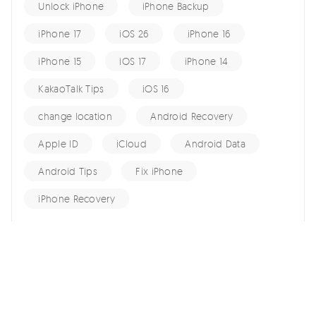
Unlock iPhone
iPhone Backup
iPhone 17
iOS 26
iPhone 16
iPhone 15
iOS 17
iPhone 14
KakaoTalk Tips
iOS 16
change location
Android Recovery
Apple ID
iCloud
Android Data
Android Tips
Fix iPhone
iPhone Recovery
홈 >>
data-recovery >>
아이폰 통화내역 복구 방법