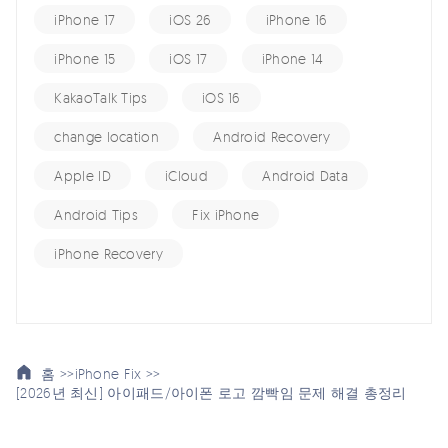
iPhone 17
iOS 26
iPhone 16
iPhone 15
iOS 17
iPhone 14
KakaoTalk Tips
iOS 16
change location
Android Recovery
Apple ID
iCloud
Android Data
Android Tips
Fix iPhone
iPhone Recovery
홈 >>
iPhone Fix >>
[2026년 최신] 아이패드/아이폰 로고 깜빡임 문제 해결 총정리