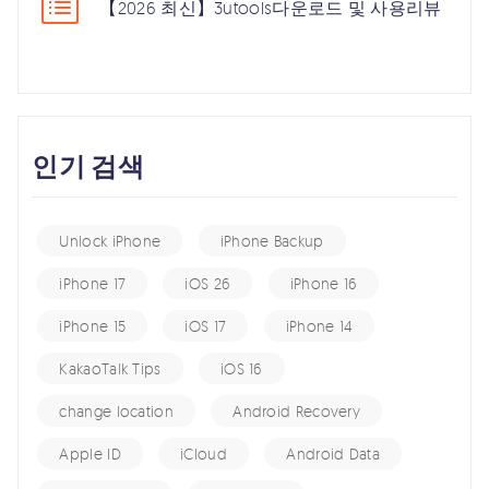
【2026 최신】3utools다운로드 및 사용리뷰
인기 검색
Unlock iPhone
iPhone Backup
iPhone 17
iOS 26
iPhone 16
iPhone 15
iOS 17
iPhone 14
KakaoTalk Tips
iOS 16
change location
Android Recovery
Apple ID
iCloud
Android Data