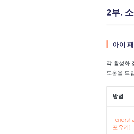
2부.
아이 패
각 활성화 
도움을 드립
방법
Tenors
포유키)