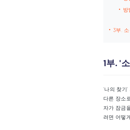
방
3부. 
1부. 
'나의 찾기
다른 장소로
자가 잠금을
려면 어떻게