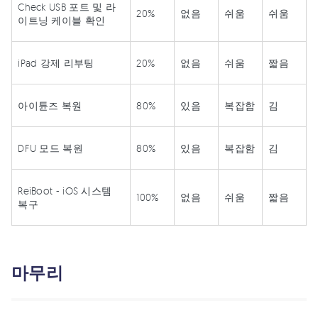
Check USB 포트 및 라
20%
없음
쉬움
쉬움
이트닝 케이블 확인
iPad 강제 리부팅
20%
없음
쉬움
짧음
아이튠즈 복원
80%
있음
복잡함
김
DFU 모드 복원
80%
있음
복잡함
김
ReiBoot - iOS 시스템
100%
없음
쉬움
짧음
복구
마무리