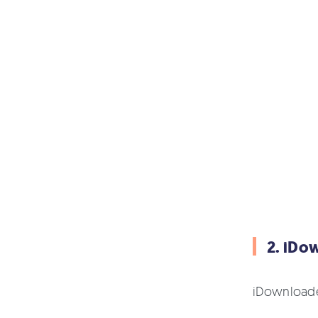
2. iDo
iDownl