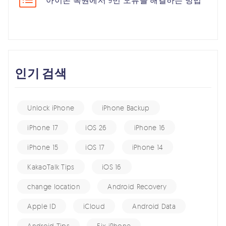
아이폰 복원에서 9번 오류를 해결하는 방법
인기 검색
Unlock iPhone
iPhone Backup
iPhone 17
iOS 26
iPhone 16
iPhone 15
iOS 17
iPhone 14
KakaoTalk Tips
iOS 16
change location
Android Recovery
Apple ID
iCloud
Android Data
Android Tips
Fix iPhone