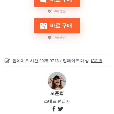
업데이트 시간 2025-07-18 / 업데이트 대상
iOS 18
오준희
스태프 편집자