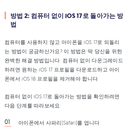
방법 2: 컴퓨터 없이 iOS 17로 돌아가는 방
법
컴퓨터를 사용하지 않고 아이폰을 iOS 17로 되돌리
는 방법이 궁금하신가요? 이 방법은 딱 당신을 위한
완벽한 해결 방법입니다. 컴퓨터 없이 다운그레이드
하려면 원하는 iOS 17 프로필을 다운로드하고 아이
폰에서 iOS 18 프로필을 제거해야 합니다.
컴퓨터 없이 iOS 17로 돌아가는 방법을 확인하려면
다음 단계를 따라보세요:
아이폰에서 사파리(Safari)를 엽니다.