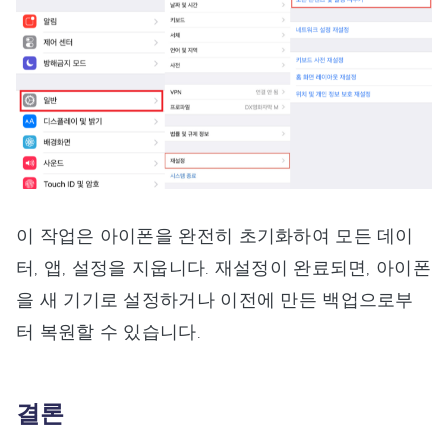
이 작업은 아이폰을 완전히 초기화하여 모든 데이
터, 앱, 설정을 지웁니다. 재설정이 완료되면, 아이폰
을 새 기기로 설정하거나 이전에 만든 백업으로부
터 복원할 수 있습니다.
결론