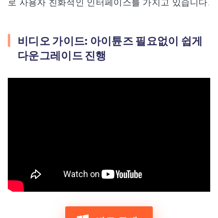
로 사용자 친화적인 인터페이스를 가지고 있습니다.
비디오 가이드: 아이튠즈 필요없이 쉽게
다운그레이드 진행