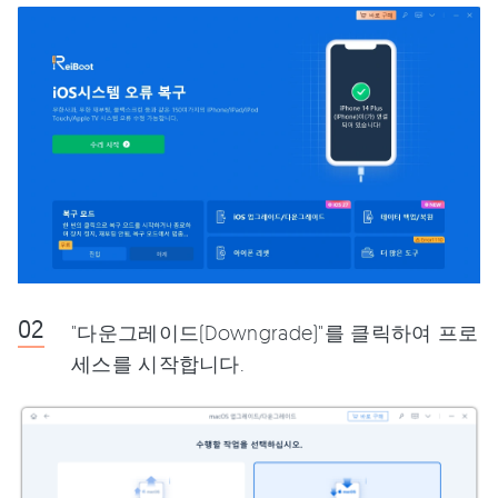
"다운그레이드(Downgrade)"를 클릭하여 프로
세스를 시작합니다.