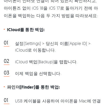
아이폰이 인터넷 연결이 되어 있는지 확인하시고,
아이튠즈 없이 iOS 18을 iOS 17로 돌아가기 전에 아
이폰을 백업하는 다음 두 가지 방법을 따라보세요:
iCloud를 통한 백업:
설정(Settings) > 당신의 이름(Apple ID) >
iCloud로 이동합니다.
iCloud 백업(Backup)을 탭합니다.
이제 백업을 선택합니다.
파인더(Finder)를 통한 백업:
USB 케이블을 사용하여 아이폰을 Mac에 연결