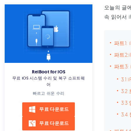
4.iOS 18 업데이트 애플로고에서 멈
오늘의 글에
춤 해결
속 읽어서 
5.tvOS 18 에서 애플TV 다운그레이
드
6.아이튠즈 없이 iOS 17로 다운그레
파트1:
이드
파트2:
7.아이폰/패드 iOS 18 업데이트 설
치불가?
파트3:
ReiBoot for iOS
8.iOS 18 표시되지 않다면?
무료 iOS 시스템 수리 및 복구 소프트웨
3.1
어
9.컴퓨터 없이 iOS 18 17로 다운그
3.
빠르고 쉬운 수리
레이드
3.
10.iOS 18 업데이트 시 검은 화면에
무료 다운로드
서 멈춤
3.
무료 다운로드
11.컴퓨터 없이 아이패드에서 iOS 18
제거