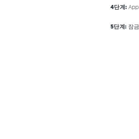
해결법
4단계:
Ap
30. ios 18 젠모지 이슈 해결 방법
31. ios 18 사진 앱 변화 및 예전 버전
5단계:
잠금
되돌리기
32. iOS 18 통화 녹음 기능 모음