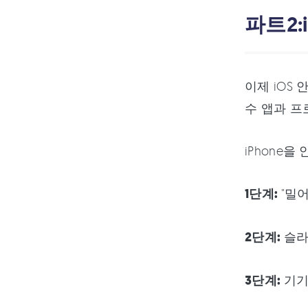
20.아이폰 iOS 18을 iOS 17로 다운
파트2:
그레이드
21. iOS 18 그린 스크린 해결 방법
22.iOS 18 라이브 포토 배경화면 설
이제 iOS
정 방법
수 앱과 프
23.iOS 18 Siri 작동하지 않음 해결법
24.아이폰 ios 18 탈옥
iPhone
25. 아이폰 16의 ios 18 애플 AI 기능
1단계:
"밀
26. iOS18 다운그레이드 프로그램
추천
2단계:
슬라
27. ios 18 과 ios17.7 비교
28.iOS 18 업데이트 일시 중지 해결
3단계:
기기
29. iOS 18 메일 앱 작동하지 않음