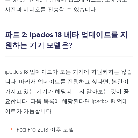
사진과 비디오를 전송할 수 있습니다.
파트 2: ipados 18 베타 업데이트를 지
원하는 기기 모델은?
ipados 18 업데이트가 모든 기기에 지원되지는 않습
니다. 따라서 업데이트를 진행하고 싶다면, 본인이
가지고 있는 기기가 해당되는 지 알아보는 것이 중
요합니다. 다음 목록에 해당된다면 ipados 18 업데
이트가 가능합니다.
iPad Pro 2018 이후 모델