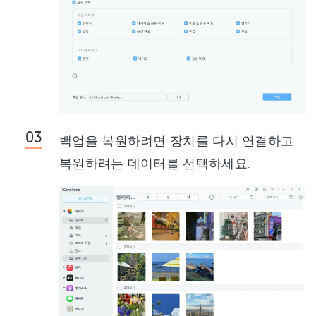
백업을 복원하려면 장치를 다시 연결하고
복원하려는 데이터를 선택하세요.