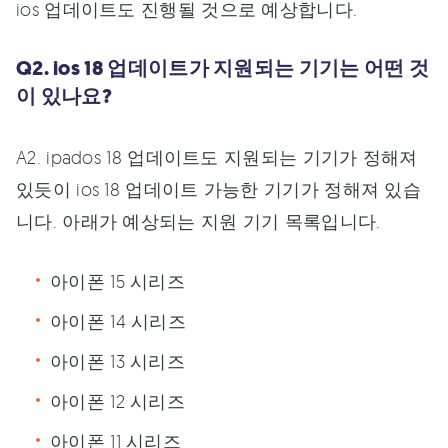
ios 업데이트도 진행될 것으로 예상합니다.
Q2. ios 18 업데이트가 지원되는 기기는 어떤 것
이 있나요?
A2. ipados 18 업데이트도 지원되는 기기가 정해져
있듯이 ios 18 업데이트 가능한 기기가 정해져 있습
니다. 아래가 예상되는 지원 기기 목록입니다.
아이폰 15 시리즈
아이폰 14 시리즈
아이폰 13 시리즈
아이폰 12 시리즈
아이폰 11 시리즈