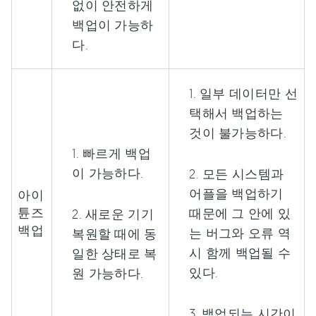
없이 안전하게
백업이 가능하
다.
1. 일부 데이터만 선
택해서 백업하는
것이 불가능하다.
1. 빠르게 백업
이 가능하다.
2. 모든 시스템과
어플을 백업하기
아이
튠즈
때문에 그 안에 있
2. 새로운 기기
백업
는 버그와 오류 역
복원할 때에 동
시 함께 백업될 수
일한 상태로 복
있다.
원 가능하다.
3. 백업되는 시간이