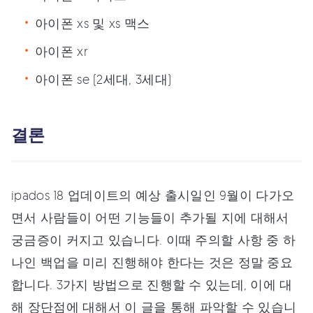
아이폰 xs 및 xs 맥스
아이폰 xr
아이폰 se (2세대, 3세대)
결론
ipados 18 업데이트의 예상 출시일인 9월이 다가오
면서 사람들이 어떤 기능들이 추가될 지에 대해서
궁금증이 커지고 있습니다. 이때 주의할 사항 중 하
나인 백업을 미리 진행해야 한다는 것은 정말 중요
합니다. 3가지 방법으로 진행할 수 있는데, 이에 대
해 장단점에 대해서 이 글을 통해 파악할 수 있습니