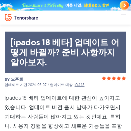
[ipados 18 베타] 업데이트 어
떻게 바뀔까? 준비 사항까지
알아보자.
by
오준희
업데이트 시간 2024-06-07 / 업데이트 대상
iOS 18
ipados 18 베타 업데이트에 대한 관심이 높아지고
있습니다. 업데이트 버전 출시 날짜가 다가오면서
기대하는 사람들이 많아지고 있는 것인데요. 특히
나, 사용자 경험을 향상하고 새로운 기능들을 포함