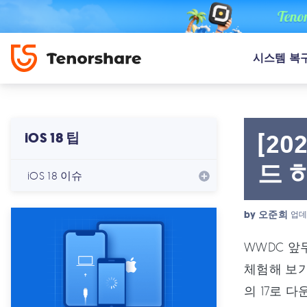
시스템 복
[20
iOS 18 팁
드 
iOS 18 이슈
by
오준희
업데
WWDC 앞
체험해 보기
의 17로 다