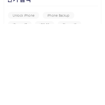
Unlock iPhone
iPhone Backup
iPhone 17
iOS 26
iPhone 16
iPhone 15
iOS 17
iPhone 14
KakaoTalk Tips
iOS 16
change location
Android Recovery
Apple ID
iCloud
Android Data
Android Tips
Fix iPhone
iPhone Recovery