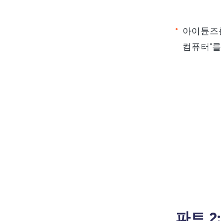
아이튠즈를
컴퓨터"를
파트 2