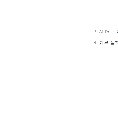
AirDro
기본 설