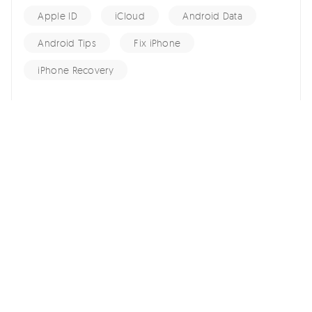
Apple ID
iCloud
Android Data
Android Tips
Fix iPhone
iPhone Recovery
홈 >>
iOS File Transfer >>
초 간단한 2방법으로 안드로이드 아이폰 16 사진 이동 (갤럭시
s24/Z폴드4/Z플립4)
여기서 토론에 참여하여 소중한 의견을 들려주세요!