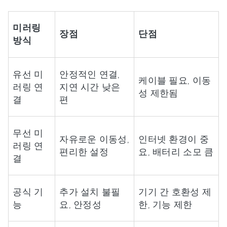
미러링
장점
단점
방식
유선 미
안정적인 연결,
케이블 필요, 이동
러링 연
지연 시간 낮은
성 제한됨
결
편
무선 미
자유로운 이동성,
인터넷 환경이 중
러링 연
편리한 설정
요, 배터리 소모 큼
결
공식 기
추가 설치 불필
기기 간 호환성 제
능
요, 안정성
한, 기능 제한