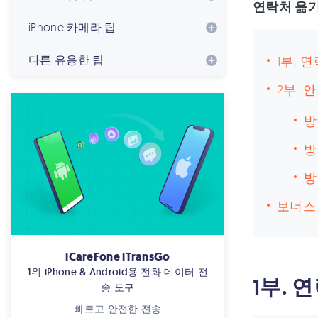
연락처 옮
iPhone 카메라 팁
다른 유용한 팁
1부. 
2부. 
방
방
방
보너스 
iCareFone iTransGo
1위 iPhone & Android용 전화 데이터 전
1부. 
송 도구
빠르고 안전한 전송