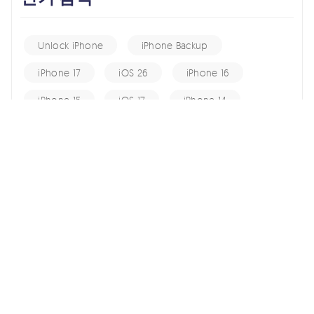
Unlock iPhone
iPhone Backup
iPhone 17
iOS 26
iPhone 16
iPhone 15
iOS 17
iPhone 14
KakaoTalk Tips
iOS 16
change location
Android Recovery
Apple ID
iCloud
Android Data
Android Tips
Fix iPhone
iPhone Recovery