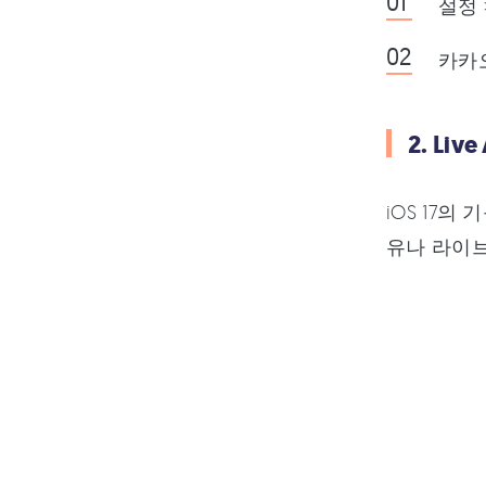
설정
카카
2. Liv
iOS 17의
유나 라이브