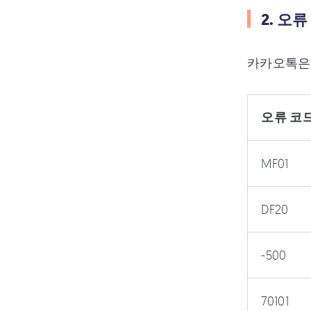
2. 오
카카오톡은 
오류 코
MF01
DF20
-500
70101