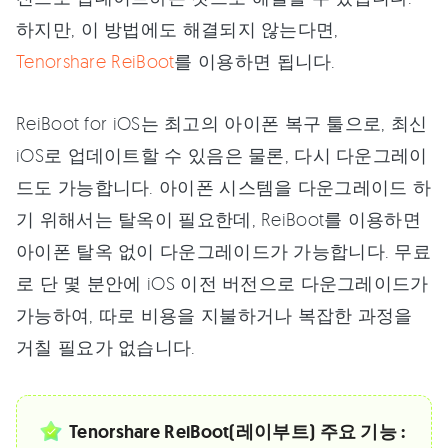
하지만, 이 방법에도 해결되지 않는다면,
Tenorshare ReiBoot
를 이용하면 됩니다.
ReiBoot for iOS는 최고의 아이폰 복구 툴으로, 최신
iOS로 업데이트할 수 있음은 물론, 다시 다운그레이
드도 가능합니다. 아이폰 시스템을 다운그레이드 하
기 위해서는 탈옥이 필요한데, ReiBoot를 이용하면
아이폰 탈옥 없이 다운그레이드가 가능합니다. 무료
로 단 몇 분안에 iOS 이전 버전으로 다운그레이드가
가능하여, 따로 비용을 지불하거나 복잡한 과정을
거칠 필요가 없습니다.
Tenorshare ReiBoot(레이부트) 주요 기능 :