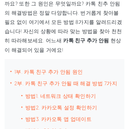
까요? 또한 그 원인은 무엇일까요? 카톡 친추 안됨
의 해결방법은 정말 다양합니다. 번거롭게 찾아볼
필요 없이 여기에서 모든 방법 8가지를 알려드리겠
습니다! 자신의 상황에 따라 맞는 방법을 찾아 천천
히 따라해보세요. 어느새
카톡 친구 추가 안됨
현상
이 해결되어 있을 거에요!
1부. 카톡 친구 추가 안됨 원인
2부. 카톡 친구 추가 안될 때 해결 방법 7가지
방법1. 네트워크 상태 확인하기
방법2. 카카오톡 설정 확인하기
방법3. 카카오톡 앱 업데이트