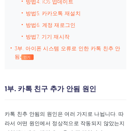
방법4. iOS 업데이트
방법5. 카카오톡 재설치
방법6. 계정 재로그인
방법7. 기기 재시작
3부. 아이폰 시스템 오류로 인한 카톡 친추 안
됨
인기
1부. 카톡 친구 추가 안됨 원인
카톡 친추 안됨의 원인은 여러 가지로 나뉩니다. 따
라서 어떤 원인에서 정상적으로 작동되지 않았는지