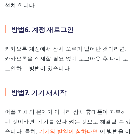
설치 합니다.
방법6. 계정 재로그인
카카오톡 계정에서 잠시 오류가 일어난 것이라면,
카카오톡을 삭제할 필요 없이 로그아웃 후 다시 로
그인하는 방법이 있습니다.
방법7. 기기 재시작
어플 자체의 문제가 아니라 잠시 휴대폰이 과부하
된 것이라면, 기기를 껐다 켜는 것으로 해결될 수 있
습니다. 특히,
기기의 발열이 심하다면
이 방법을 이