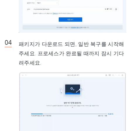
패키지가 다운로드 되면, 일반 복구를 시작해
주세요. 프로세스가 완료될 때까지 잠시 기다
려주세요.