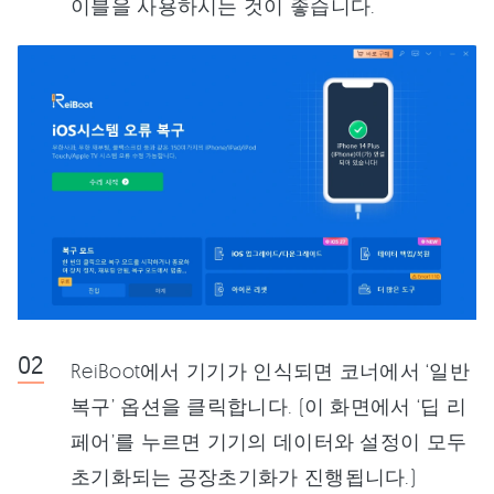
이블을 사용하시는 것이 좋습니다.
ReiBoot에서 기기가 인식되면 코너에서 ‘일반
복구’ 옵션을 클릭합니다. (이 화면에서 ‘딥 리
페어’를 누르면 기기의 데이터와 설정이 모두
초기화되는 공장초기화가 진행됩니다.)