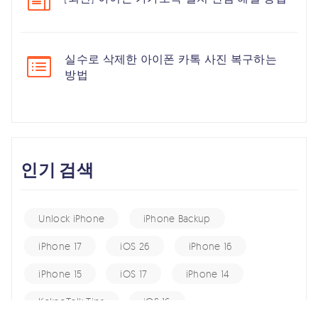
실수로 삭제한 아이폰 카톡 사진 복구하는
방법
인기 검색
Unlock iPhone
iPhone Backup
iPhone 17
iOS 26
iPhone 16
iPhone 15
iOS 17
iPhone 14
KakaoTalk Tips
iOS 16