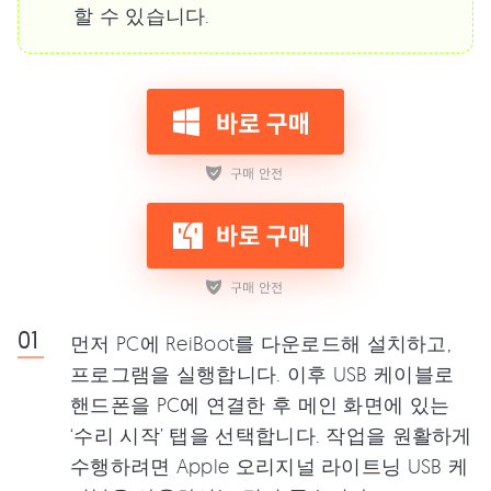
할 수 있습니다.
먼저 PC에 ReiBoot를 다운로드해 설치하고,
프로그램을 실행합니다. 이후 USB 케이블로
핸드폰을 PC에 연결한 후 메인 화면에 있는
‘수리 시작’ 탭을 선택합니다. 작업을 원활하게
수행하려면 Apple 오리지널 라이트닝 USB 케