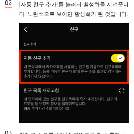
[자동 친구 추가]를 눌러서 활성화를 시켜줍니
다. 노란색으로 보이면 활성화가 된 것입니다.