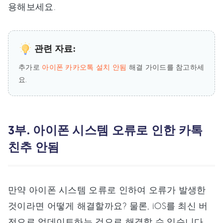
용해보세요.
관련 자료:
추가로
아이폰 카카오톡 설치 안됨
해결 가이드를 참고하세
요.
3부. 아이폰 시스템 오류로 인한 카톡
친추 안됨
만약 아이폰 시스템 오류로 인하여 오류가 발생한
것이라면 어떻게 해결할까요? 물론, iOS를 최신 버
전으로 업데이트하는 것으로 해결할 수 있습니다.