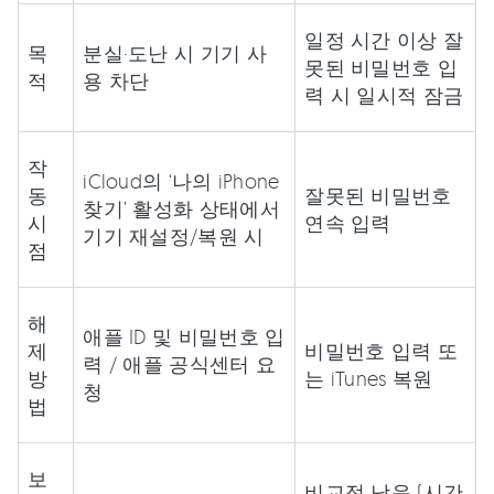
일정 시간 이상 잘
목
분실·도난 시 기기 사
못된 비밀번호 입
적
용 차단
력 시 일시적 잠금
작
iCloud의 ‘나의 iPhone
동
잘못된 비밀번호
찾기’ 활성화 상태에서
시
연속 입력
기기 재설정/복원 시
점
해
애플 ID 및 비밀번호 입
제
비밀번호 입력 또
력 / 애플 공식센터 요
방
는 iTunes 복원
청
법
보
비교적 낮음 (시간