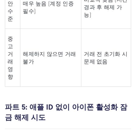
안
매우 높음 (계정 인증
경과 후 해제 가
수
필수)
능)
준
중
고
거
해제하지 않으면 거래
거래 전 초기화 시
래
불가
문제 없음
영
향
파트 5: 애플 ID 없이 아이폰 활성화 잠
금 해제 시도