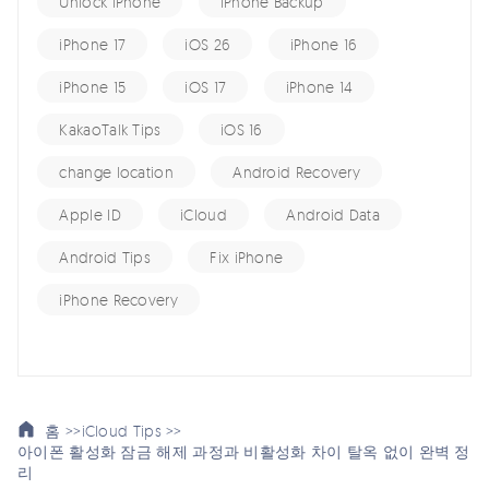
Unlock iPhone
iPhone Backup
iPhone 17
iOS 26
iPhone 16
iPhone 15
iOS 17
iPhone 14
KakaoTalk Tips
iOS 16
change location
Android Recovery
Apple ID
iCloud
Android Data
Android Tips
Fix iPhone
iPhone Recovery
홈 >>
iCloud Tips >>
아이폰 활성화 잠금 해제 과정과 비활성화 차이 탈옥 없이 완벽 정
리