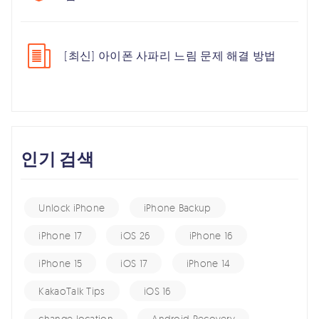
[최신] 아이폰 사파리 느림 문제 해결 방법
인기 검색
Unlock iPhone
iPhone Backup
iPhone 17
iOS 26
iPhone 16
iPhone 15
iOS 17
iPhone 14
KakaoTalk Tips
iOS 16
change location
Android Recovery