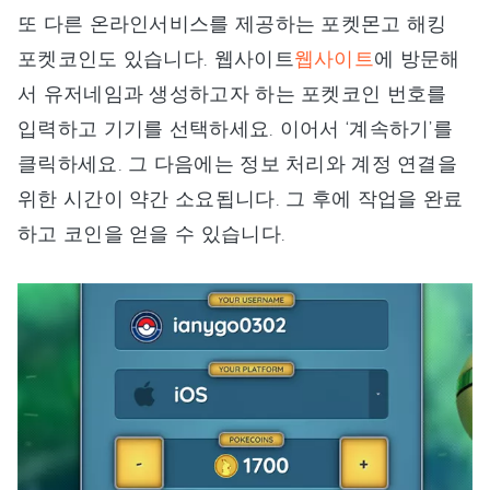
또 다른 온라인서비스를 제공하는 포켓몬고 해킹
포켓코인도 있습니다. 웹사이트
웹사이트
에 방문해
서 유저네임과 생성하고자 하는 포켓코인 번호를
입력하고 기기를 선택하세요. 이어서 ‘계속하기’를
클릭하세요. 그 다음에는 정보 처리와 계정 연결을
위한 시간이 약간 소요됩니다. 그 후에 작업을 완료
하고 코인을 얻을 수 있습니다.