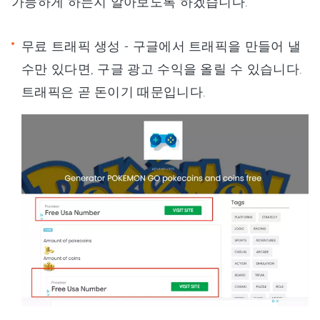
가능하게 하는지 알아보도록 하겠습니다.
무료 트래픽 생성 - 구글에서 트래픽을 만들어 낼
수만 있다면, 구글 광고 수익을 올릴 수 있습니다.
트래픽은 곧 돈이기 때문입니다.