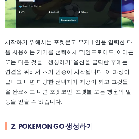
시작하기 위해서는 포켓몬고 유저네임을 입력한 다
음 사용하는 기기를 선택하세요(안드로이드, 아이폰
또는 다른 것들). ‘생성하기’ 옵션을 클릭한 후에는
연결을 위해서 초기 인증이 시작됩니다. 이 과정이
끝나고 나면 다양한 선택지가 제공이 되고 그것들
을 완료하고 나면 포켓코인, 포켓볼 또는 행운의 알
등을 얻을 수 있습니다.
2. POKEMON GO 생성하기