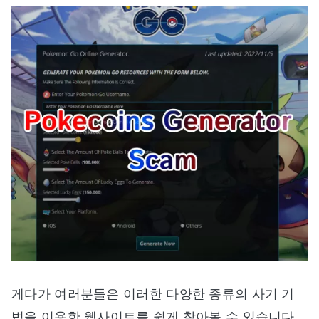
게다가 여러분들은 이러한 다양한 종류의 사기 기
법을 이용한 웹사이트를 쉽게 찾아볼 수 있습니다.