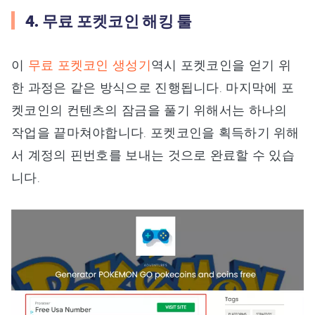
4. 무료 포켓코인 해킹 툴
이
무료 포켓코인 생성기
역시 포켓코인을 얻기 위
한 과정은 같은 방식으로 진행됩니다. 마지막에 포
켓코인의 컨텐츠의 잠금을 풀기 위해서는 하나의
작업을 끝마쳐야합니다. 포켓코인을 획득하기 위해
서 계정의 핀번호를 보내는 것으로 완료할 수 있습
니다.