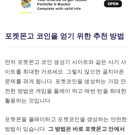
포켓몬고 코인을 얻기 위한 추천 방법
먼저 포켓몬고 코인 생성기 사이트와 같은 사기 사
이트를 최대한 거르세요. 그렇지 않으면 골치아픈
문제를 겪게 됩니다. 포켓코인을 생성하는 가장 안
전한 방법은 게임을 플레이 하고 매번 턴을 최대한
활용하는 것입니다.
포켓몬을 플레이하고 포켓코인을 생성하는 안전한
방법이 있습니다.
그 방법은 바로 포켓몬고 안에서