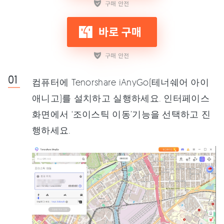
컴퓨터에 Tenorshare iAnyGo(테너쉐어 아이
애니고)를 설치하고 실행하세요. 인터페이스
화면에서 ‘조이스틱 이동’기능을 선택하고 진
행하세요.