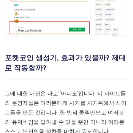
포켓코인 생성기, 효과가 있을까? 제대
로 작동할까?
그에 대한 대답은 바로 ‘아니오’입니다. 이 사이트들
의 운영자들은 여러분에게 사기를 치기위해서 사이
트들을 만든 것입니다. 한 번의 클릭만으로 여러분
의 유저네임을 알아낼 수 있을 뿐만 아니라 여러분
스스로 본인인증 절차를 마치게 유도합니다.