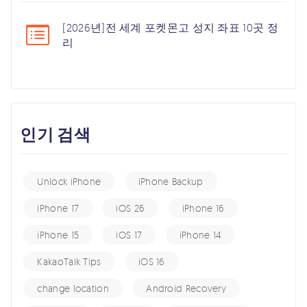
[2026년]전 세계 포켓몬고 성지 좌표 10곳 정
리
인기 검색
Unlock iPhone
iPhone Backup
iPhone 17
iOS 26
iPhone 16
iPhone 15
iOS 17
iPhone 14
KakaoTalk Tips
iOS 16
change location
Android Recovery