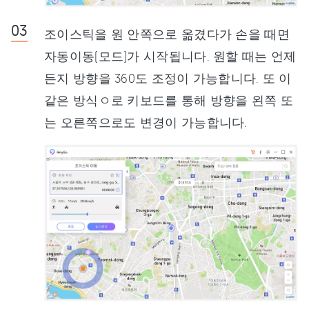
조이스틱을 원 안쪽으로 옮겼다가 손을 때면
자동이동(모드)가 시작됩니다. 원할 때는 언제
든지 방향을 360도 조정이 가능합니다. 또 이
같은 방식ㅇ로 키보드를 통해 방향을 왼쪽 또
는 오른쪽으로도 변경이 가능합니다.