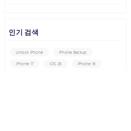
인기 검색
Unlock iPhone
iPhone Backup
iPhone 17
iOS 26
iPhone 16
iPhone 15
iOS 17
iPhone 14
KakaoTalk Tips
iOS 16
change location
Android Recovery
Apple ID
iCloud
Android Data
Android Tips
Fix iPhone