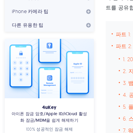
트를 공유합
iPhone 카메라 팁
다른 유용한 팁
파트 1
파트 2
1. 2
2.
3. 
4.
5.
4uKey
아이폰 잠금 암호/Apple ID/iCloud 활성
6.
화 잠금/MDM을 쉽게 해제하기
100% 성공적인 잠금 해제
7. 