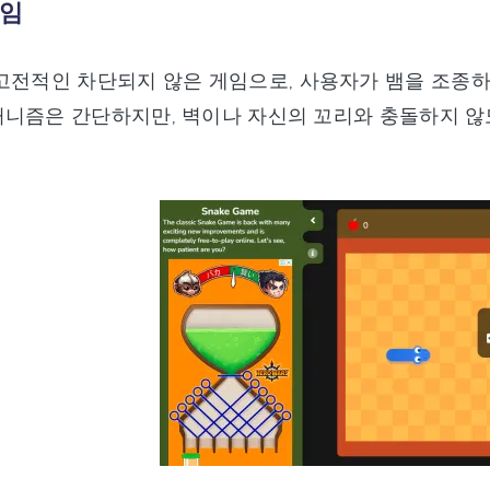
게임
고전적인 차단되지 않은 게임으로, 사용자가 뱀을 조종
니즘은 간단하지만, 벽이나 자신의 꼬리와 충돌하지 않