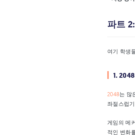
파트 2
여기 학생들
1. 2048
2048
는 많
좌절스럽기
게임의 메커
적인 변화를