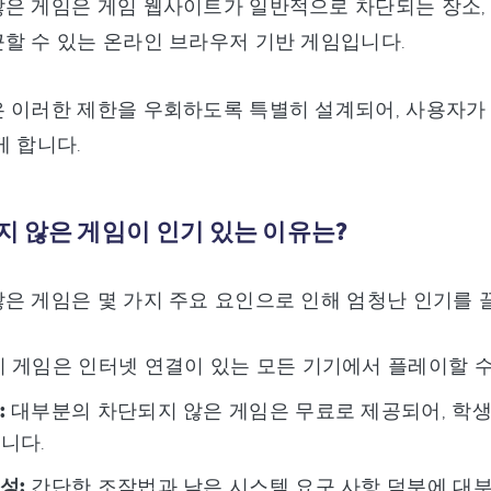
은 게임은 게임 웹사이트가 일반적으로 차단되는 장소, 
할 수 있는 온라인 브라우저 기반 게임입니다.
 이러한 제한을 우회하도록 특별히 설계되어, 사용자가
게 합니다.
 않은 게임이 인기 있는 이유는?
은 게임은 몇 가지 주요 요인으로 인해 엄청난 인기를 
 게임은 인터넷 연결이 있는 모든 기기에서 플레이할 수 
:
대부분의 차단되지 않은 게임은 무료로 제공되어, 학생
니다.
성:
간단한 조작법과 낮은 시스템 요구 사항 덕분에 대부