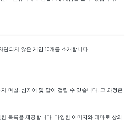
임
차단되지 않은 게임 10개를 소개합니다.
 며칠, 심지어 몇 달이 걸릴 수 있습니다. 그 과정은
완전한 목록을 제공합니다. 다양한 이미지와 테마로 창의
.