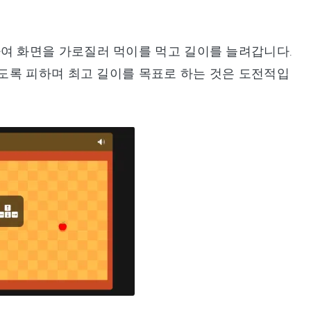
하여 화면을 가로질러 먹이를 먹고 길이를 늘려갑니다.
도록 피하며 최고 길이를 목표로 하는 것은 도전적입