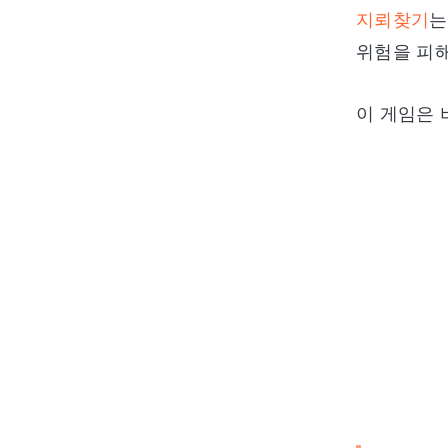
지뢰찾기
는
위험을 피해
이 게임은 