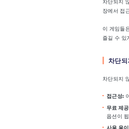
차단되지 않
장에서 접근
이 게임들은
즐길 수 있
차단되지
차단되지 않
접근성:
이
무료 제공
옵션이 됩
사용 용이