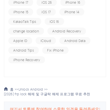
iPhone 17
iOS 26
iPhone 16
iPhone 15
iOS 17
iPhone 14
KakaoTalk Tips
iOS 16
change location
Android Recovery
Apple ID
iCloud
Android Data
Android Tips
Fix iPhone
iPhone Recovery
홈 >>
Unlock Android >>
[2026] frp lock 해제 및 구글락 해제 프로그램 무료 추천
여기서 토론에 참여하여 소중한 의견을 들려주세요!